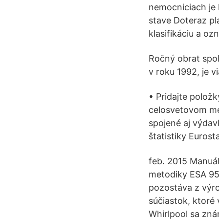
nemocniciach je 
stave Doteraz pla
klasifikáciu a o
Ročný obrat spol
v roku 1992, je vi
• Pridajte polož
celosvetovom mer
spojené aj výdav
štatistiky Euros
feb. 2015 Manuál
metodiky ESA 95 
pozostáva z výro
súčiastok, ktoré
Whirlpool sa zná