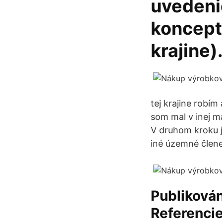
uvedeni
konceptu
krajine)
tej krajine robím
som mal v inej ma
V druhom kroku je
iné územné člene
Publikován
Referencie