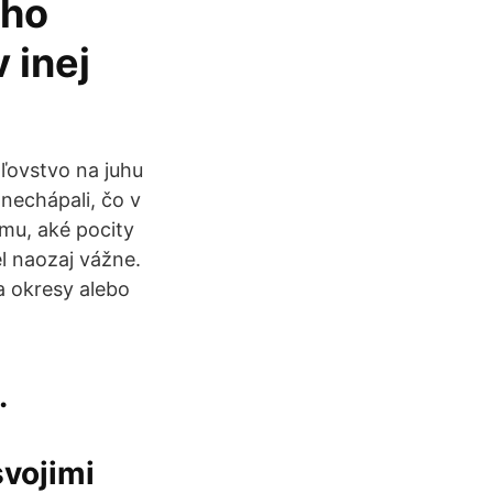
ého
 inej
ľovstvo na juhu
i nechápali, čo v
omu, aké pocity
el naozaj vážne.
na okresy alebo
.
svojimi