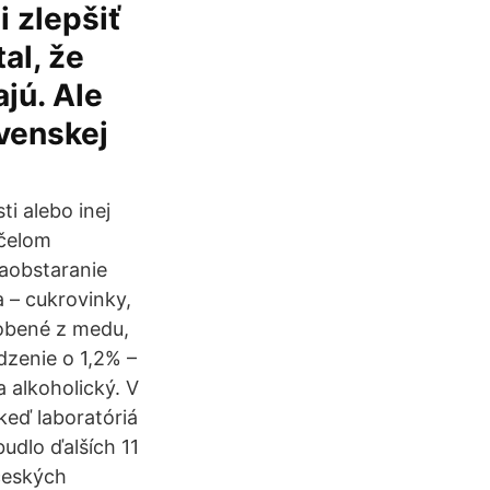
 zlepšiť
al, že
jú. Ale
ovenskej
i alebo inej
účelom
obstaranie
 – cukrovinky,
robené z medu,
dzenie o 1,2% –
 alkoholický. V
 keď laboratóriá
budlo ďalších 11
 českých