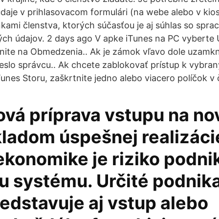
údaje v prihlasovacom formulári (na webe alebo v kios
kami členstva, ktorých súčasťou je aj súhlas so spra
h údajov. 2 days ago V apke iTunes na PC vyberte 
knite na Obmedzenia.. Ak je zámok vľavo dole uzamknu
heslo správcu.. Ak chcete zablokovať prístup k vybr
unes Storu, zaškrtnite jedno alebo viacero políčok v 
vá príprava vstupu na nov
ladom úspešnej realizáci
ekonomike je riziko podni
u systému. Určité podnik
redstavuje aj vstup alebo