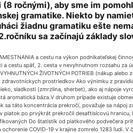
 (8 ročnými), aby sme im pomohli
nskej gramatike. Niekto by namiet
háci žiadnu gramatiku ešte nema
2.ročníku sa začínajú základy sl
.
MESTNANIA a cestu na výkon podnikateľskej činnost
i a cestu späť, 2. cesta v nevyhnutnom rozsahu za 
VYHNUTNÝCH ŽIVOTNÝCH POTRIEB (nákup alebo za
 a zdravotníckych prostriedkov Ako výnimku z pravidla
eko, sladkosti (zmrzlina, sherbet), ako aj nápoje vy
stá aromatická báza.V druhom prípade existuje obme
k sa táto koncentrácia prekročí, považuje sa nápoj za
v piatok po prvýkrát prekročil desaťtisícovú hranicu,
infikovaných Do štatistík od piatkového podvečera pri
a ochorenie COVID-19 v krajine zomrelo 1283 ľudí. V