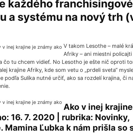
e každého franchisingov
 a systému na nový trh (v
.
V takom Lesothe – malé krá
Afriky – ani miestni policajt
 a čo tu chcem vidieť. No Lesotho je ešte nič oproti t
lej krajine Afriky, kde som vetu o „prdeli sveta“ mysl
 podľa Sulíka nutné určiť, ako sa rozdelí krajina, či 
nie.
Ako v inej krajine
o: 16. 7. 2020 | rubrika: Novinky,
. Mamina Ľubka k nám prišla so 