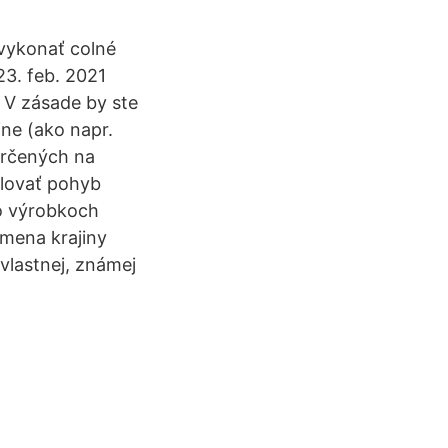
 vykonať colné
23. feb. 2021
ý V zásade by ste
ine (ako napr.
určených na
olovať pohyb
o výrobkoch
 mena krajiny
vlastnej, známej