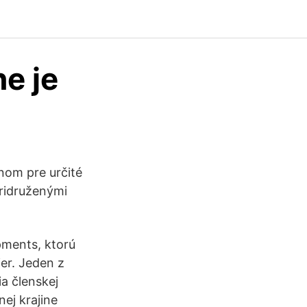
ne je
nom pre určité
Pridruženými
pments, ktorú
ier. Jeden z
ia členskej
nej krajine