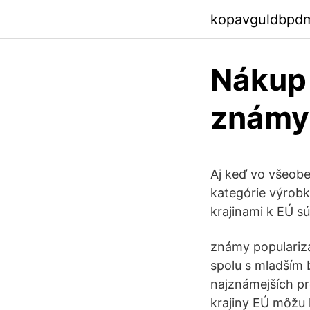
kopavguldbpd
Nákup 
známy
Aj keď vo všeobe
kategórie výrobk
krajinami k EÚ s
známy popularizá
spolu s mladším b
najznámejších pro
krajiny EÚ môžu l