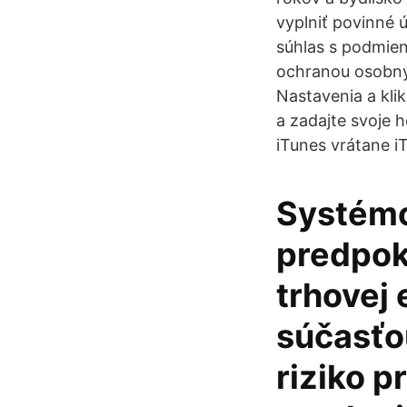
vyplniť povinné 
súhlas s podmien
ochranou osobnýc
Nastavenia a kli
a zadajte svoje 
iTunes vrátane iT
Systémo
predpok
trhovej 
súčasťo
riziko p