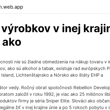
m.web.app
výrobkov v inej kraji
 ako
cnosti nie sú žiadne obmedzenia na nákup tovaru v i
ov, ako sú alkohol a tabak, existuje rad európskych 
ú Island, Lichtenštajnsko a Nórsko ako štáty EHP a
tor vedy. Ročný obrat spoločnosti Rebellion Develo
ratom založil v roku 1992, je viac ako 25 miliónov lib
duktov firmy je séria Sniper Elite. Slováci ako občan
egálne žiť v inej krajine únie a po 5 rokoch pobytu v i