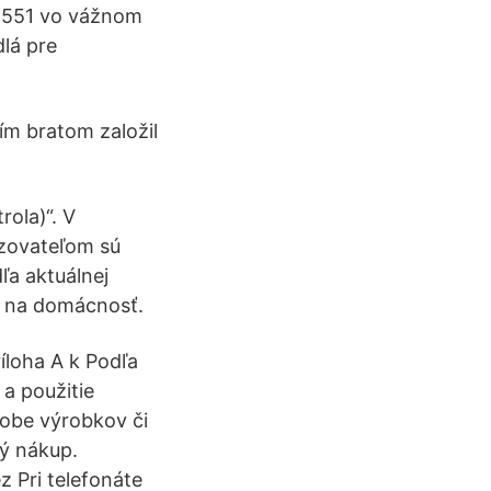
o 551 vo vážnom
dlá pre
ím bratom založil
rola)“. V
azovateľom sú
ľa aktuálnej
v na domácnosť.
íloha A k Podľa
a použitie
robe výrobkov či
ý nákup.
 Pri telefonáte