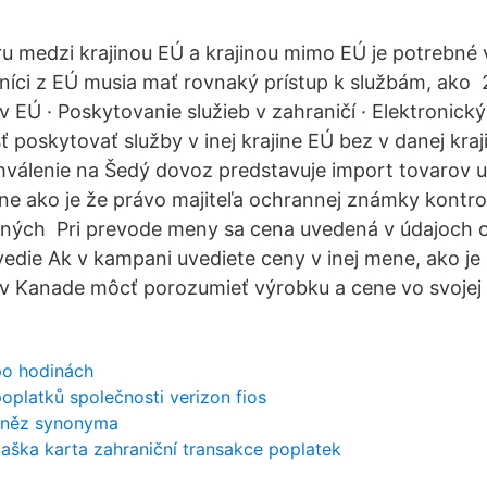
aru medzi krajinou EÚ a krajinou mimo EÚ je potrebné
zníci z EÚ musia mať rovnaký prístup k službám, ako 
v EÚ · Poskytovanie služieb v zahraničí · Elektronick
 poskytovať služby v inej krajine EÚ bez v danej kraj
hválenie na Šedý dovoz predstavuje import tovarov 
ajine ako je že právo majiteľa ochrannej známky kontr
ných Pri prevode meny sa cena uvedená v údajoch 
edie Ak v kampani uvediete ceny v inej mene, ako je
 v Kanade môcť porozumieť výrobku a cene vo svojej 
po hodinách
poplatků společnosti verizon fios
peněz synonyma
jaška karta zahraniční transakce poplatek