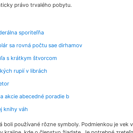
ticky právo trvalého pobytu.
derálna sporiteľňa
olár sa rovná počtu sae dirhamov
guľa s krátkym štvorcom
kých rupií v librách
etor
a akcie abecedné poradie b
ej knihy váh
ká boli používané rôzne symboly. Podmienkou je vek v
v krajine, kde o členstvo žiadate. Je potrebné zreteľ