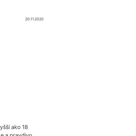
20.11.2020
yšší ako 18
ne a pravdivo