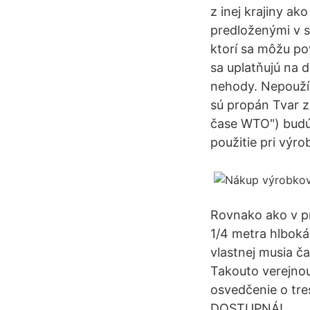
z inej krajiny a
predloženými v s
ktorí sa môžu po
sa uplatňujú na 
nehody. Nepoužív
sú propán Tvar zá
čase WTO") budú 
použitie pri výro
Rovnako ako v pr
1/4 metra hlboká)
vlastnej musia ča
Takouto verejnou
osvedčenie o tr
DOSTUPNÁ!