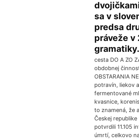
dvojičkami
sa v slove
predsa dru
práveže v 
gramatiky
cesta DO A ZO ZA
obdobnej činnost
OBSTARANIA NE
potravín, liekov
fermentované mli
kvasnice, koreni
to znamená, že a
Českej republike 
potvrdili 11.105 
úmrtí, celkovo n