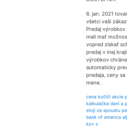
6. jan. 2021 tov
všetci vaši záka
Predaj výrobkov 
mali mať možnosť
vopred získať sc
predaj v inej kr
výrobkov chráne
automaticky prev
predaja, ceny sa
mene.
cena kočičí akcie 
kalkulačka daní a 
stojí za spoustu 
bank of america al
kov x