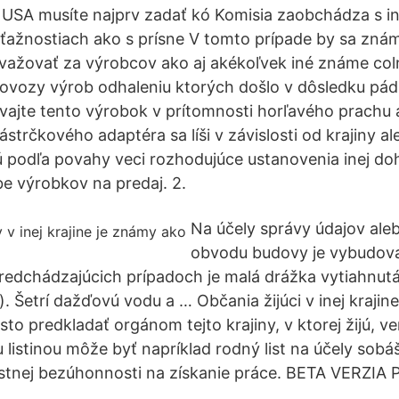
ko USA musíte najprv zadať kó Komisia zaobchádza s 
ťažnostiach ako s prísne V tomto prípade by sa znám
važovať za výrobcov ako aj akékoľvek iné známe col
dovozy výrob odhaleniu ktorých došlo v dôsledku pádu
ajte tento výrobok v prítomnosti horľavého prachu 
strčkového adaptéra sa líši v závislosti od krajiny al
podľa povahy veci rozhodujúce ustanovenia inej do
be výrobkov na predaj. 2.
Na účely správy údajov ale
obvodu budovy je vybudova
edchádzajúcich prípadoch je malá drážka vytiahnutá 
. Šetrí dažďovú vodu a … Občania žijúci v inej krajin
sto predkladať orgánom tejto krajiny, v ktorej žijú, ver
 listinou môže byť napríklad rodný list na účely sobá
estnej bezúhonnosti na získanie práce. BETA VERZI