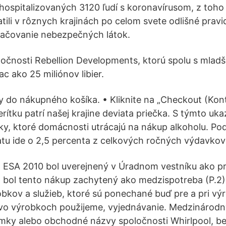
hospitalizovaných 3120 ľudí s koronavírusom, z toh
tili v rôznych krajinách po celom svete odlišné pravi
značovanie nebezpečných látok.
očnosti Rebellion Developments, ktorú spolu s mladš
ac ako 25 miliónov libier.
ky do nákupného košíka. • Kliknite na „Checkout (Kont
ítku patrí našej krajine deviata priečka. S týmto uk
ky, ktoré domácnosti utrácajú na nákup alkoholu. Pod
tatu ide o 2,5 percenta z celkových ročných výdavko
 ESA 2010 bol uverejnený v Úradnom vestníku ako pr
bol tento nákup zachytený ako medzispotreba (P.2) 
bkov a služieb, ktoré sú ponechané buď pre a pri vý
 vo výrobkoch použijeme, vyjednávanie. Medzinárodn
mky alebo obchodné názvy spoločnosti Whirlpool, bez