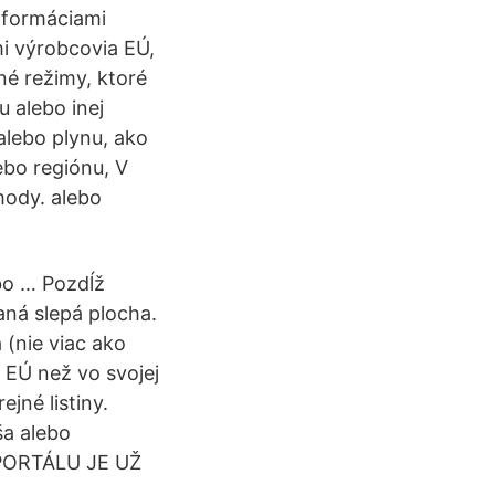
informáciami
i výrobcovia EÚ,
né režimy, ktoré
 alebo inej
alebo plynu, ako
ebo regiónu, V
hody. alebo
bo … Pozdĺž
ná slepá plocha.
(nie viac ako
e EÚ než vo svojej
ejné listiny.
ša alebo
A PORTÁLU JE UŽ