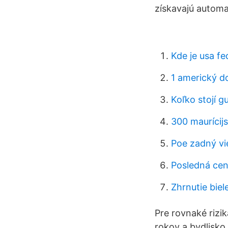
získavajú automa
Kde je usa fe
1 americký d
Koľko stojí 
300 maurícijs
Poe zadný vi
Posledná cen
Zhrnutie biel
Pre rovnaké rizi
rokov a bydlisko 