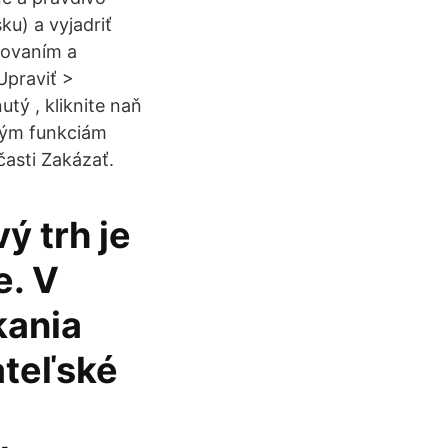
ku) a vyjadriť
covaním a
Upraviť >
tý , kliknite naň
aným funkciám
časti Zakázať.
ý trh je
e. V
kania
ateľské