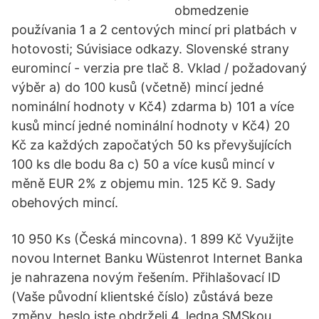
obmedzenie
používania 1 a 2 centových mincí pri platbách v
hotovosti; Súvisiace odkazy. Slovenské strany
euromincí - verzia pre tlač 8. Vklad / požadovaný
výběr a) do 100 kusů (včetně) mincí jedné
nominální hodnoty v Kč4) zdarma b) 101 a více
kusů mincí jedné nominální hodnoty v Kč4) 20
Kč za každých započatých 50 ks převyšujících
100 ks dle bodu 8a c) 50 a více kusů mincí v
měně EUR 2% z objemu min. 125 Kč 9. Sady
obehových mincí.
10 950 Ks (Česká mincovna). 1 899 Kč Využijte
novou Internet Banku Wüstenrot Internet Banka
je nahrazena novým řešením. Přihlašovací ID
(Vaše původní klientské číslo) zůstává beze
změny, heslo jste obdrželi 4. ledna SMSkou