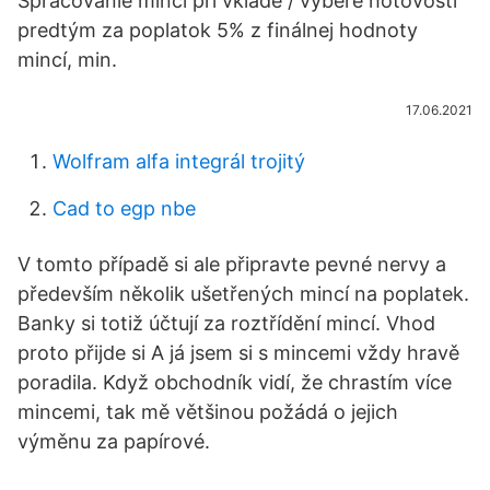
Spracovanie mincí pri vklade / výbere hotovosti
predtým za poplatok 5% z finálnej hodnoty
mincí, min.
17.06.2021
Wolfram alfa integrál trojitý
Cad to egp nbe
V tomto případě si ale připravte pevné nervy a
především několik ušetřených mincí na poplatek.
Banky si totiž účtují za roztřídění mincí. Vhod
proto přijde si A já jsem si s mincemi vždy hravě
poradila. Když obchodník vidí, že chrastím více
mincemi, tak mě většinou požádá o jejich
výměnu za papírové.