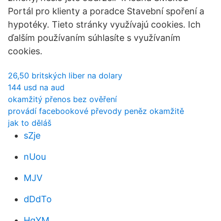
Portál pro klienty a poradce Stavební spoření a
hypotéky. Tieto stránky využívajú cookies. Ich
ďalším používaním súhlasíte s využívaním
cookies.
26,50 britských liber na dolary
144 usd na aud
okamžitý přenos bez ověření
provádí facebookové převody peněz okamžitě
jak to děláš
sZje
nUou
MJV
dDdTo
HqYM