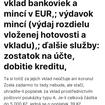
vklad bankoviek a
mincí v EUR,; výdavok
mincí (výdaj rozdielu
vloženej hotovosti a
vkladu),; ďalšie služby:
zostatok na účte,
dobitie kreditu,
Ta si totiž za jejich vklad neúčtuje ani korunu!
Zcela zadarmo to tedy nebude, ale stačí,
uhradíte-li poplatek za vklad prostřednictvím
poštovní poukázky typu A. Je-li celková částka
do 5 000 Kč, jedná se o poplatek 39 Kč.