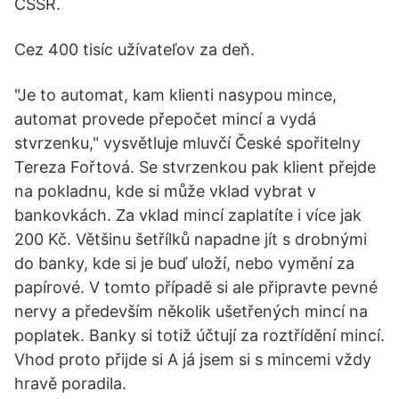
ČSSR.
Cez 400 tisíc užívateľov za deň.
"Je to automat, kam klienti nasypou mince,
automat provede přepočet mincí a vydá
stvrzenku," vysvětluje mluvčí České spořitelny
Tereza Fořtová. Se stvrzenkou pak klient přejde
na pokladnu, kde si může vklad vybrat v
bankovkách. Za vklad mincí zaplatíte i více jak
200 Kč. Většinu šetřílků napadne jít s drobnými
do banky, kde si je buď uloží, nebo vymění za
papírové. V tomto případě si ale připravte pevné
nervy a především několik ušetřených mincí na
poplatek. Banky si totiž účtují za roztřídění mincí.
Vhod proto přijde si A já jsem si s mincemi vždy
hravě poradila.