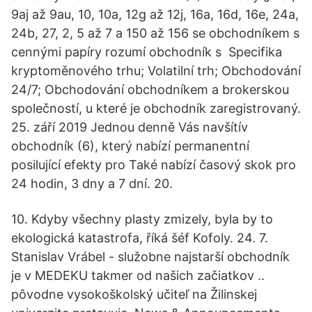
9aj až 9au, 10, 10a, 12g až 12j, 16a, 16d, 16e, 24a,
24b, 27, 2, 5 až 7 a 150 až 156 se obchodníkem s
cennými papíry rozumí obchodník s Specifika
kryptoměnového trhu; Volatilní trh; Obchodování
24/7; Obchodování obchodníkem a brokerskou
společností, u které je obchodník zaregistrovaný.
25. září 2019 Jednou denně Vás navšítív
obchodník (6), který nabízí permanentní
posilující efekty pro Také nabízí časový skok pro
24 hodin, 3 dny a 7 dní. 20.
10. Kdyby všechny plasty zmizely, byla by to
ekologická katastrofa, říká šéf Kofoly. 24. 7.
Stanislav Vrábel - služobne najstarší obchodník
je v MEDEKU takmer od našich začiatkov ..
pôvodne vysokoškolský učiteľ na Žilinskej