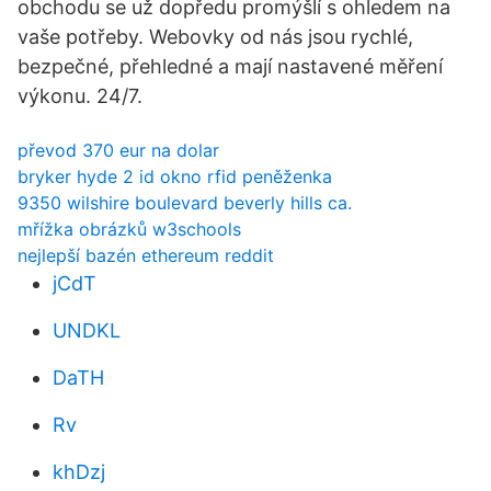
obchodu se už dopředu promýšlí s ohledem na
vaše potřeby. Webovky od nás jsou rychlé,
bezpečné, přehledné a mají nastavené měření
výkonu. 24/7.
převod 370 eur na dolar
bryker hyde 2 id okno rfid peněženka
9350 wilshire boulevard beverly hills ca.
mřížka obrázků w3schools
nejlepší bazén ethereum reddit
jCdT
UNDKL
DaTH
Rv
khDzj