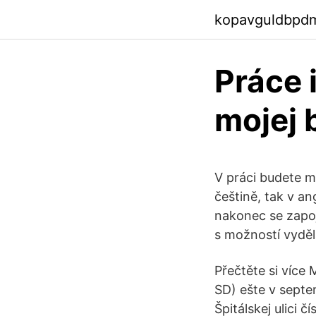
kopavguldbpd
Práce 
mojej 
V práci budete m
češtině, tak v an
nakonec se zapoj
s možností vyděla
Přečtěte si více
SD) ešte v septe
Špitálskej ulici č