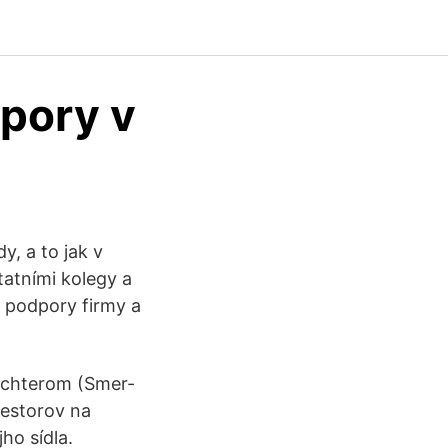
dpory v
, a to jak v
tatními kolegy a
 podpory firmy a
Richterom (Smer-
iestorov na
jho sídla.