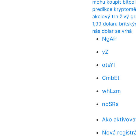
mohu koupit bitcoi
predikce kryptomě
akciový trh živý gr
1,99 dolaru britský
nás dolar se vrhá
NgAP
vZ
oteYl
CmbEt
whLzm
noSRs
Ako aktivova
Nová registr