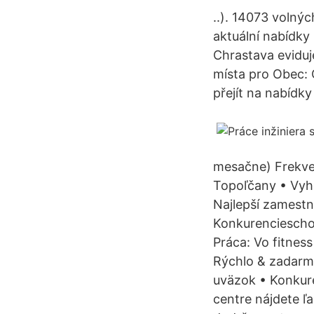
..). 14073 volnýc
aktuální nabídky
Chrastava eviduj
místa pro Obec: 
přejít na nabídky
mesačne) Frekve
Topoľčany • Vyh
Najlepší zamestn
Konkurenciescho
Práca: Vo fitnes
Rýchlo & zadarmo
uväzok • Konkur
centre nájdete ľa