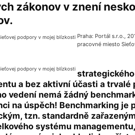
ých zákonov v znení nesko
ov.
Praha: Portál s.r.o., 20
pracovné miesto Sieťov
strategického
u a bez aktivní účasti a trvalé
ho vedení nemá žádný benchmar
anci na úspěch! Benchmarking je
ckým, tzn. standardně zařazený
elkového systému managementu