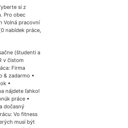
yberte si z
a. Pro obec
h Volná pracovní
(0 nabídek práce,
ačne (študenti a
R v čistom
áca: Firma
lo & zadarmo •
zok •
a nájdete ľahko!
ponúk práce •
 a dočasný
ácu: Vo fitness
terých musí být