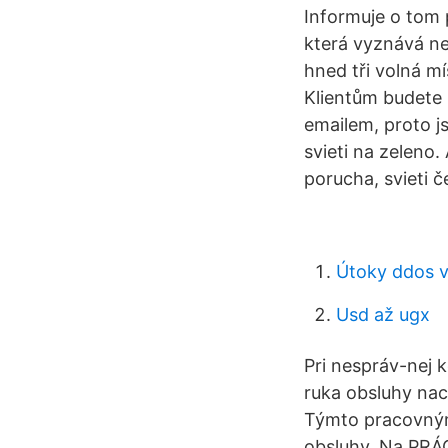
Informuje o tom p
která vyznává ne
hned tři volná m
Klientům budete n
emailem, proto j
svieti na zeleno.
porucha, svieti č
Útoky ddos ​​
Usd až ugx
Pri nespráv-nej 
ruka obsluhy nac
Týmto pracovným
obsluhy. Na PRÁC