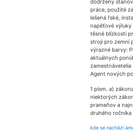
dodrženy stanov
práce, použité za
lešená řské, inst
napěťové výluky 
těsné blízkosti 
stroji pro zemní
výrazné barvy: P
aktuálnych ponúk
zamestnávetelia
Agent nových pon
1 písm. a) zákon
niektorých zákon
prameňov a najno
druhého ročníka s
kde se nachází am