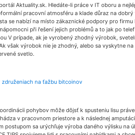
ortál Aktuality.sk. Hledáte-li práce v IT oboru a nejlé
formální pracovní atmosféru a klade důraz na dobrý f
ísta se nabízí na místo zákaznické podpory pro firmu 
ápomocni při řešení jejich problémů a to jak po tele
sou V prípade, ak je vyrobený zhodný výrobok, svetel
 Ak však výrobok nie je zhodný, alebo sa vyskytne na
ervené svetlo.
v združeniach na ťažbu bitcoinov
koordinácii pohybov môže dôjsť k spusteniu lisu práve
hádza v pracovnom priestore a k následnej amputácii 
 postupom sa urýchľuje výroba daného výlisku na ú
E.TIPS spojujeme lidi s pracovními nabídkami a chce