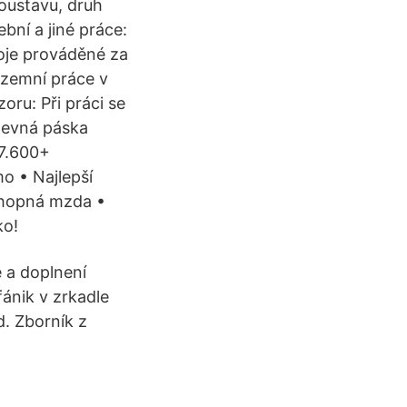
oustavu, druh
ební a jiné práce:
roje prováděné za
 zemní práce v
oru: Při práci se
 pevná páska
17.600+
o • Najlepší
chopná mzda •
ko!
 a doplnení
ánik v zrkadle
. Zborník z