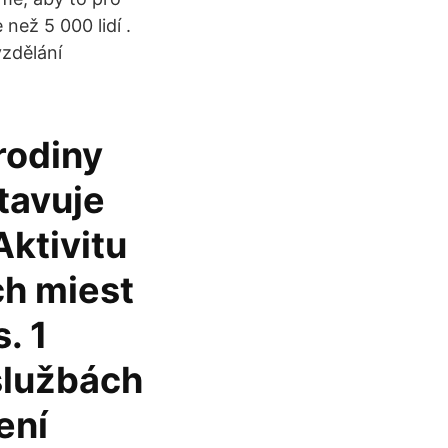
než 5 000 lidí .
vzdělání
rodiny
tavuje
ktivitu
ch miest
. 1
 službách
ení