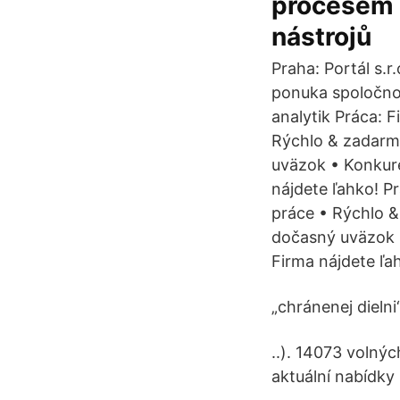
procesem p
nástrojů
Praha: Portál s.r
ponuka spoločnost
analytik Práca: 
Rýchlo & zadarmo
uväzok • Konkur
nájdete ľahko! P
práce • Rýchlo &
dočasný uväzok 
Firma nájdete ľa
„chránenej dielni
..). 14073 volnýc
aktuální nabídky 