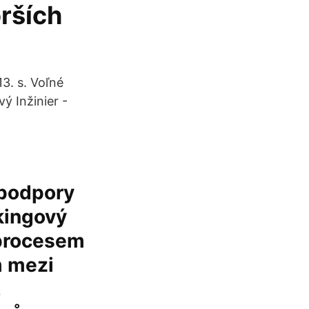
rších
13. s. Voľné
ý Inžinier -
 podpory
kingový
 procesem
m mezi
,