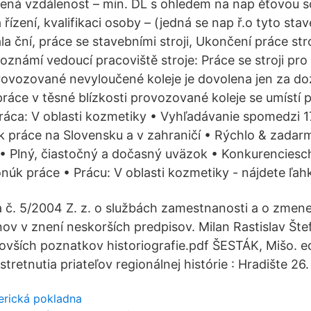
ená vzdálenost – min. DL s ohledem na nap ěťovou s
 řízení, kvalifikaci osoby – (jedná se nap ř.o tyto stav
ala ční, práce se stavebními stroji, Ukončení práce st
oznámí vedoucí pracoviště stroje: Práce se stroji pro
provozované nevyloučené koleje je dovolena jen za doz
 práce v těsné blízkosti provozované koleje se umístí
ráca: V oblasti kozmetiky • Vyhľadávanie spomedzi 
 práce na Slovensku a v zahraničí • Rýchlo & zadarm
 • Plný, čiastočný a dočasný uväzok • Konkurencies
úk práce • Prácu: V oblasti kozmetiky - nájdete ľah
a č. 5/2004 Z. z. o službách zamestnanosti a o zmene
ov v znení neskorších predpisov. Milan Rastislav Štef
vších poznatkov historiografie.pdf ŠESTÁK, Mišo. ed
tretnutia priateľov regionálnej histórie : Hradište 26.
erická pokladna