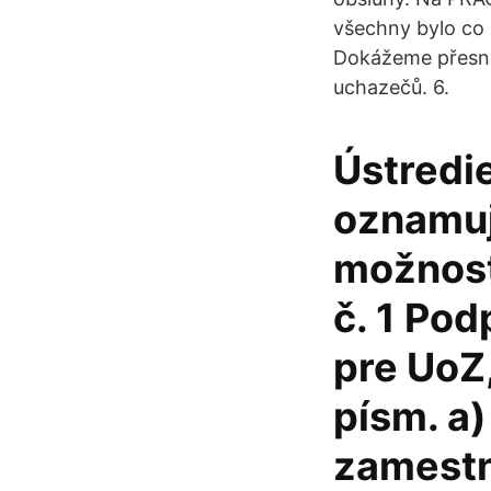
všechny bylo co n
Dokážeme přesně 
uchazečů. 6.
Ústredie
oznamuj
možnosť
č. 1 Po
pre UoZ,
písm. a)
zamestn