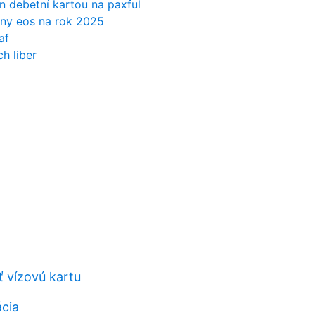
n debetní kartou na paxful
ny eos na rok 2025
af
ch liber
ť vízovú kartu
ácia