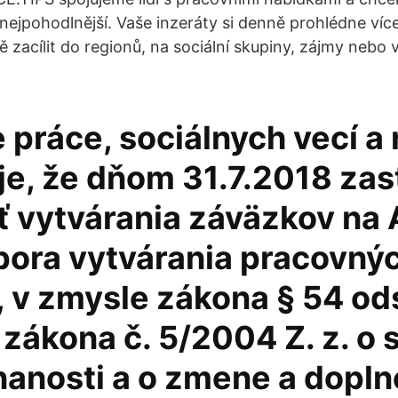
ejpohodlnější. Vaše inzeráty si denně prohlédne více 
zacílit do regionů, na sociální skupiny, zájmy nebo 
 práce, sociálnych vecí a 
e, že dňom 31.7.2018 zas
 vytvárania záväzkov na A
dpora vytvárania pracovný
 v zmysle zákona § 54 ods
 zákona č. 5/2004 Z. z. o
anosti a o zmene a dopln