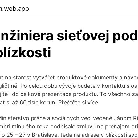
m.web.app
inžiniera sieťovej po
blízkosti
ít na starost vytvářet produktové dokumenty a návody
gličtině. Po celou dobu vývoje budete v kontaktu s os
íte i do celkové prezentace produktu. To všechno za
t si až 60 tisíc korun. Přečtěte si více
 Ministerstvo práce a sociálnych vecí vedené Jánom 
mbri minulého roka podpísalo zmluvu na prenájom pr
íslo 25 – 27 v Bratislave, teda na adrese v blízkosti svo