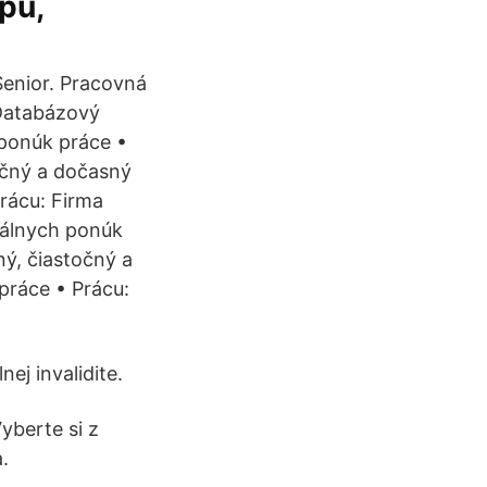
pů,
 Senior. Pracovná
 Databázový
 ponúk práce •
očný a dočasný
rácu: Firma
uálnych ponúk
ný, čiastočný a
ráce • Prácu:
ej invalidite.
yberte si z
.