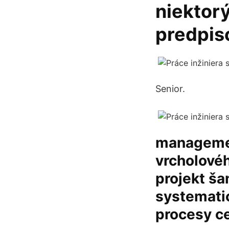
niektor
predpis
Senior.
management
vrcholové
projekt š
systemati
procesy c