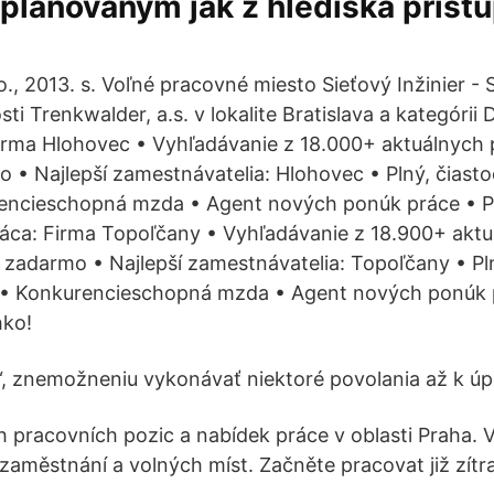
lánovaným jak z hlediska přístu
.o., 2013. s. Voľné pracovné miesto Sieťový Inžinier -
i Trenkwalder, a.s. v lokalite Bratislava a kategórii
Firma Hlohovec • Vyhľadávanie z 18.000+ aktuálnych
 • Najlepší zamestnávatelia: Hlohovec • Plný, čiast
encieschopná mzda • Agent nových ponúk práce • P
ráca: Firma Topoľčany • Vyhľadávanie z 18.900+ akt
 zadarmo • Najlepší zamestnávatelia: Topoľčany • Pl
• Konkurencieschopná mzda • Agent nových ponúk p
hko!
“, znemožneniu vykonávať niektoré povolania až k úpln
h pracovních pozic a nabídek práce v oblasti Praha. V
zaměstnání a volných míst. Začněte pracovat již zítra