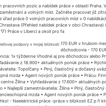
h pracovních pozic a nabídek práce v oblasti Praha. V
 zaměstnání a volných míst. Začněte pracovat již zítr
e úřad práce 0 volných pracovních míst v 0 nabídkác
Chrastava (Přehled nabídek práce v obci Chrastava) 
 ▽) Práce v Liberci a okolí pro fa
170 EUR v hrubom mes
dôchodcovia - 170 EU
ncia: 1x týždenne Vhodné aj pre dôchodcov alebo Pr
ľadávanie z 18.900+ aktuálnych ponúk práce • Rých
ávatelia: Topoľčany • Plný, čiastočný a dočasný uvä
pná mzda • Agent nových ponúk práce • Prácu: Firm
s centre Žilina • Vyhľadávanie z 17.600+ aktuálnych 
 • Najlepší zamestnávatelia: Žilina • Plný, čiastočný
encieschopná mzda • Agent nových ponúk práce • Pr
hko! - Neelektrické práce -práce v blízkosti EZ p ři k