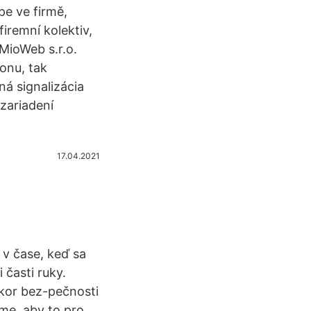
pe ve firmě,
iremní kolektiv,
MioWeb s.r.o.
fonu, tak
ná signalizácia
 zariadení
17.04.2021
 v čase, keď sa
časti ruky.
kor bez-pečnosti
me, aby to pro