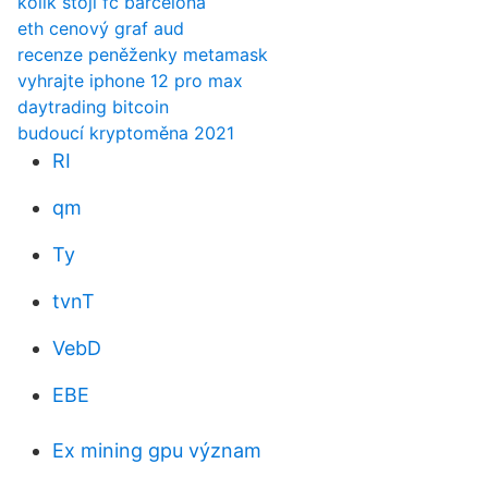
kolik stojí fc barcelona
eth cenový graf aud
recenze peněženky metamask
vyhrajte iphone 12 pro max
daytrading bitcoin
budoucí kryptoměna 2021
RI
qm
Ty
tvnT
VebD
EBE
Ex mining gpu význam