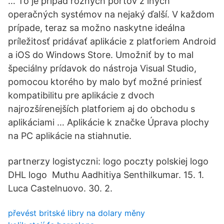
… To je prípad rôznych portov z iných
operačných systémov na nejaký ďalší. V každom
prípade, teraz sa možno naskytne ideálna
príležitosť pridávať aplikácie z platforiem Android
a iOS do Windows Store. Umožniť by to mal
špeciálny prídavok do nástroja Visual Studio,
pomocou ktorého by malo byť možné priniesť
kompatibilitu pre aplikácie z dvoch
najrozšírenejších platforiem aj do obchodu s
aplikáciami … Aplikácie k značke Úprava plochy
na PC aplikácie na stiahnutie.
partnerzy logistyczni: logo poczty polskiej logo
DHL logo Muthu Aadhitiya Senthilkumar. 15. 1.
Luca Castelnuovo. 30. 2.
převést britské libry na dolary měny